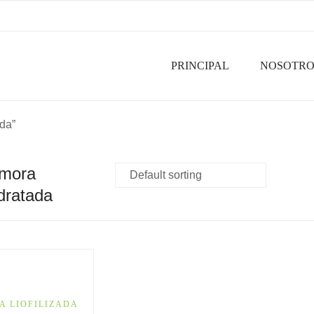
PRINCIPAL
NOSOTR
da”
amora
dratada
A LIOFILIZADA