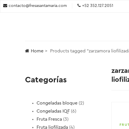
contacto@fresasantamaria.com
+52 352.127.2051
Home
Products tagged “zarzamora liofilizad
zarz
Categorías
liofil
Congeladas bloque
2
Congeladas IQF
6
Fruta Fresca
3
FRUT
Fruta liofilizada
4