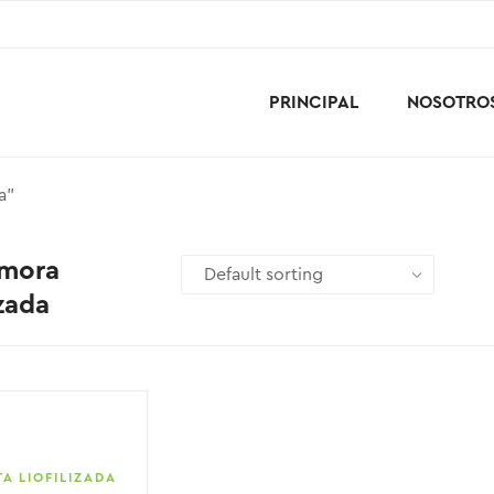
PRINCIPAL
NOSOTRO
a”
amora
izada
A LIOFILIZADA